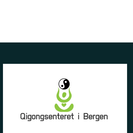
www.buqi.no
qigongsenteretibergen.no
qigonsenteret.no