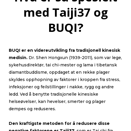
med Taiji37 og
BUQI?
BUQI er en videreutvikling fra tradisjonell kinesisk
medisin.
Dr. Shen Hongxun (1939-2011), som var lege,
sykehusdirektør, tai chi-mester og lama i tibetansk
diamantbuddisme, oppdaget at en rekke plager
skyldes opphopning av faktorer i kroppen fra stress,
infeksjoner og feilstillinger i nakke, rygg og andre
ledd. Ved å benytte tradisjonelle kinesiske
helseøvelser, kan hevelser, smerter og plager
dempes og reduseres.
Den kraftigste metoden for å redusere disse
negative faktorene er Taiji37,
som er Tai chi fra