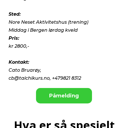
Sted:
Nore Neset Aktivitetshus (trening)
Middag i Bergen lørdag kveld
Pris:
kr 2800,-
Kontakt:
Cato Bruarøy,
cb@taichikurs.no
, +479821 8312
Påmelding
Hva er så spesielt