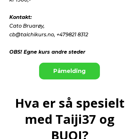
Kontakt:
Cato Bruarøy,
cb@taichikurs.no
, +479821 8312
OBS! Egne kurs andre steder
Påmelding
Hva er så spesielt
med Taiji37 og
BUQI?